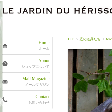
TOP
>
庭の道具たち
>
bro
Home
ホーム
About
ショップについて
Mail
Magazine
メールマガジン
Contact
お問い合わせ