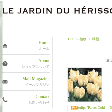
TOP
>
植物
>
球根
Home
ホーム
About
全 
ショップについて
Mail
Magazine
メールマガジン
Contact
お問い合わせ
tulipa 'Parrot Gold' （3球S